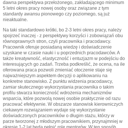
dawna perspektywa przełożonego, zakładającego minimum
5 letni okres pracy nowej osoby oraz związane z tym
standardy awansu pionowego czy poziomego, są już
nieaktualne.
Na taki standardowo krótki, bo 2-3 letni okres pracy, należy
spojrzeć inaczej - z perspektywy korzyści i zobowiązań obu
równoprawnych stron, czyli pracownika i pracodawcy.
Pracownik oferuje posiadaną wiedzę i doświadczenie
uzyskane w czasie nauki i u poprzednich pracodawców. A
także kreatywność, elastyczność i entuzjazm w podejściu do
interesujących go zadań. Trzeba podkreślić, że ocena, na ile
oferowana praca pozwoli zmieniać otoczenie staje się
najważniejszym aspektem decyzji o aplikowaniu na
konkretne stanowisko. Z punktu widzenia pracodawcy,
zamiar skutecznego wykorzystania pracownika o takim
profilu stwarza konieczność wdrożenia mechanizmów
wsparcia, które pozwolą nowej osobie praktycznie od razu
pracować efektywnie. W obszarze stanowisk kierowniczych
ciekawym rozwiązaniem wydaje się wykorzystanie
doświadczonych pracowników o długim stażu, którzy w
parze tworzonej z młodszym pracownikiem, przynajmniej w
okresie 1-2 lat będą pełnić rolę mentorów. W ten sposób